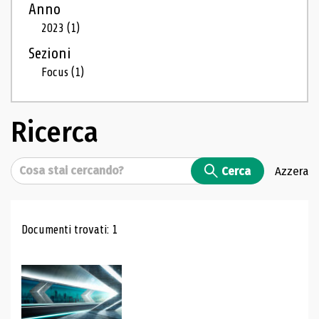
Anno
2023
(1)
Sezioni
Focus
(1)
Ricerca
Cerca
Cerca
Azzera
Risultati di ricerca
Documenti trovati: 1