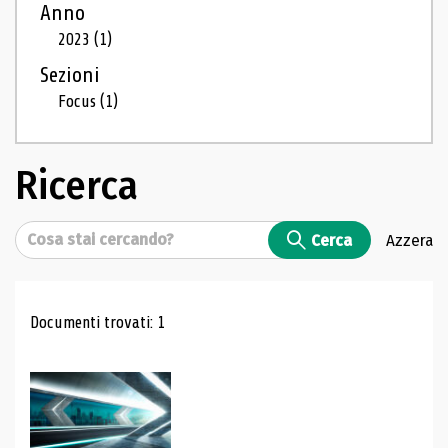
Anno
2023
(1)
Sezioni
Focus
(1)
Ricerca
Cerca
Cerca
Azzera
Risultati di ricerca
Documenti trovati: 1