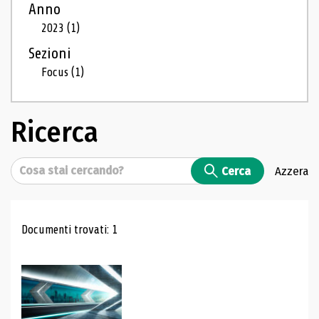
Anno
2023
(1)
Sezioni
Focus
(1)
Ricerca
Cerca
Cerca
Azzera
Risultati di ricerca
Documenti trovati: 1