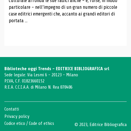
culturale affonda le sue radici anche – e, forse, in modo
particolare – nell’impegno di un gran numero di piccole
case editrici emergenti che, accanto ai grandi editori di
portata ...
Biblioteche oggi Trends - EDITRICE BIBLIOGRAFICA srl
Sede legale: Via Lesmi 6 - 20123 - Milano
P.IVA, C.F. 01823660152
R.E.A. C.C.I.A.A. di Milano N. Rea 878486
Contatti
Privacy policy
Codice etico
/
Code of ethics
© 2023, Editrice Bibliografica