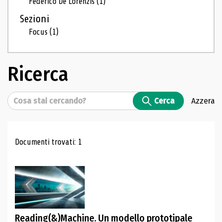
Federico De Lorenzis
(1)
Sezioni
Focus
(1)
Ricerca
Cerca
Cerca
Azzera
Risultati di ricerca
Documenti trovati: 1
Reading(&)Machine. Un modello prototipale