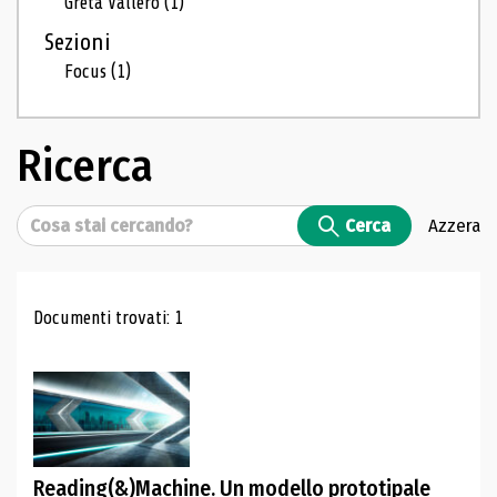
Greta Vallero
(1)
Sezioni
Focus
(1)
Ricerca
Cerca
Cerca
Azzera
Risultati di ricerca
Documenti trovati: 1
Reading(&)Machine. Un modello prototipale