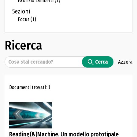
Fabrizio Lamberti
(1)
Sezioni
Focus
(1)
Ricerca
Cerca
Cerca
Azzera
Risultati di ricerca
Documenti trovati: 1
Reading(&)Machine. Un modello prototipale