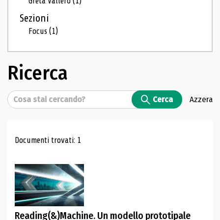
Greta Vallero
(1)
Sezioni
Focus
(1)
Ricerca
Cerca
Cerca
Azzera
Risultati di ricerca
Documenti trovati: 1
Reading(&)Machine. Un modello prototipale