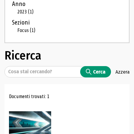
Anno
2023
(1)
Sezioni
Focus
(1)
Ricerca
Cerca
Cerca
Azzera
Risultati di ricerca
Documenti trovati: 1