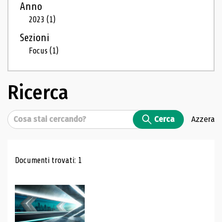
Anno
2023
(1)
Sezioni
Focus
(1)
Ricerca
Cerca
Cerca
Azzera
Risultati di ricerca
Documenti trovati: 1