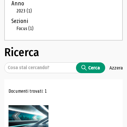
Anno
2023
(1)
Sezioni
Focus
(1)
Ricerca
Cerca
Cerca
Azzera
Risultati di ricerca
Documenti trovati: 1