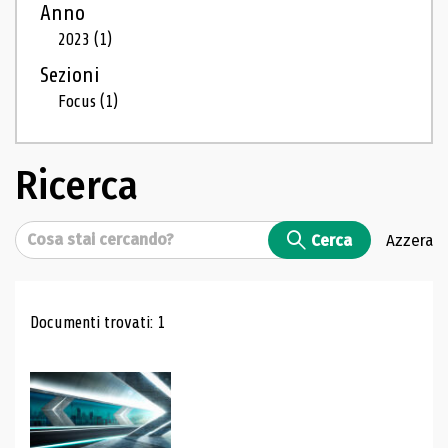
Anno
2023
(1)
Sezioni
Focus
(1)
Ricerca
Cerca
Cerca
Azzera
Risultati di ricerca
Documenti trovati: 1