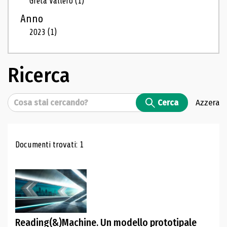
Greta Vallero
(1)
Anno
2023
(1)
Ricerca
Cerca
Cerca
Azzera
Risultati di ricerca
Documenti trovati: 1
Reading(&)Machine. Un modello prototipale