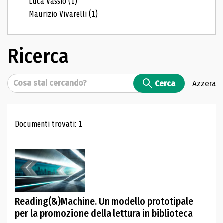
Luca Vassio
(1)
Maurizio Vivarelli
(1)
Ricerca
Cerca
Cerca
Azzera
Risultati di ricerca
Documenti trovati: 1
Reading(&)Machine. Un modello prototipale
per la promozione della lettura in biblioteca