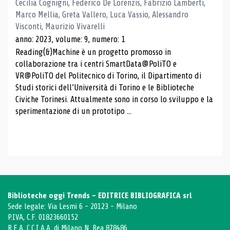
Cecilia Cognigni, Federico De Lorenzis, Fabrizio Lamberti,
Marco Mellia, Greta Vallero, Luca Vassio, Alessandro
Visconti, Maurizio Vivarelli
anno: 2023, volume: 9, numero: 1
Reading(&)Machine è un progetto promosso in
collaborazione tra i centri SmartData@PoliTO e
VR@PoliTO del Politecnico di Torino, il Dipartimento di
Studi storici dell’Università di Torino e le Biblioteche
Civiche Torinesi. Attualmente sono in corso lo sviluppo e la
sperimentazione di un prototipo ...
Biblioteche oggi Trends - EDITRICE BIBLIOGRAFICA srl
Sede legale: Via Lesmi 6 - 20123 - Milano
P.IVA, C.F. 01823660152
R.E.A. C.C.I.A.A. di Milano N. Rea 878486