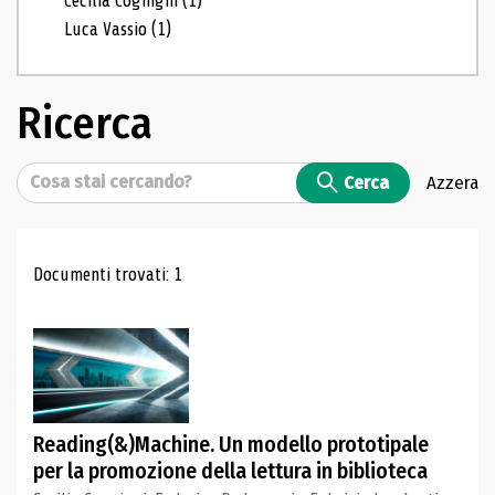
Cecilia Cognigni
(1)
Luca Vassio
(1)
Ricerca
Cerca
Cerca
Azzera
Risultati di ricerca
Documenti trovati: 1
Reading(&)Machine. Un modello prototipale
per la promozione della lettura in biblioteca