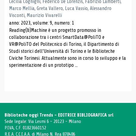
Cecilia Cognigni, Federico De Lorenzis, Fabrizio Lamberti,
Marco Mellia, Greta Vallero, Luca Vassio, Alessandro
Visconti, Maurizio Vivarelli
anno: 2023, volume: 9, numero: 1
Reading(&)Machine è un progetto promosso in
collaborazione tra i centri SmartData@PoliTO e
VR@PoliTO del Politecnico di Torino, il Dipartimento di
Studi storici dell’Università di Torino e le Biblioteche
Civiche Torinesi. Attualmente sono in corso lo sviluppo e la
sperimentazione di un prototipo ...
Biblioteche oggi Trends - EDITRICE BIBLIOGRAFICA srl
Sede legale: Via Lesmi 6 - 20123 - Milano
P.IVA, C.F. 01823660152
R.E.A. C.C.I.A.A. di Milano N. Rea 878486