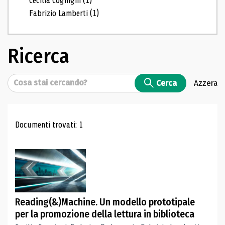
Cecilia Cognigni
(1)
Fabrizio Lamberti
(1)
Ricerca
Cerca
Cerca
Azzera
Risultati di ricerca
Documenti trovati: 1
Reading(&)Machine. Un modello prototipale
per la promozione della lettura in biblioteca