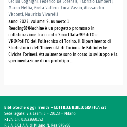
Cecilia Cognigni, Federico De Lorenzis, Fabrizio Lamberti,
Marco Mellia, Greta Vallero, Luca Vassio, Alessandro
Visconti, Maurizio Vivarelli
anno: 2023, volume: 9, numero: 1
Reading(&)Machine è un progetto promosso in
collaborazione tra i centri SmartData@PoliTO e
VR@PoliTO del Politecnico di Torino, il Dipartimento di
Studi storici dell’Università di Torino e le Biblioteche
Civiche Torinesi. Attualmente sono in corso lo sviluppo e la
sperimentazione di un prototipo ...
Biblioteche oggi Trends - EDITRICE BIBLIOGRAFICA srl
Sede legale: Via Lesmi 6 - 20123 - Milano
P.IVA, C.F. 01823660152
R.E.A. C.C.I.A.A. di Milano N. Rea 878486