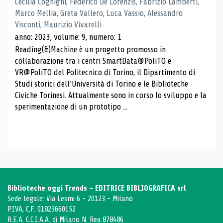
Cecilia Cognigni, Federico De Lorenzis, Fabrizio Lamberti,
Marco Mellia, Greta Vallero, Luca Vassio, Alessandro
Visconti, Maurizio Vivarelli
anno: 2023, volume: 9, numero: 1
Reading(&)Machine è un progetto promosso in
collaborazione tra i centri SmartData@PoliTO e
VR@PoliTO del Politecnico di Torino, il Dipartimento di
Studi storici dell’Università di Torino e le Biblioteche
Civiche Torinesi. Attualmente sono in corso lo sviluppo e la
sperimentazione di un prototipo ...
Biblioteche oggi Trends - EDITRICE BIBLIOGRAFICA srl
Sede legale: Via Lesmi 6 - 20123 - Milano
P.IVA, C.F. 01823660152
R.E.A. C.C.I.A.A. di Milano N. Rea 878486