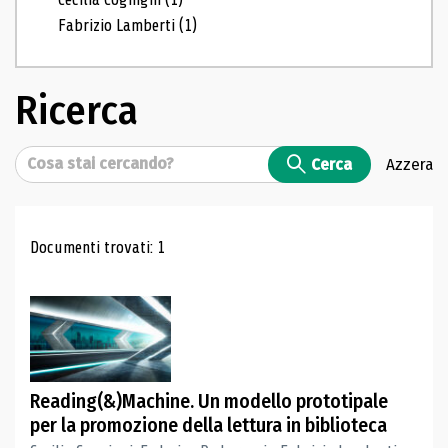
Fabrizio Lamberti
(1)
Ricerca
Cerca
Cerca
Azzera
Risultati di ricerca
Documenti trovati: 1
Reading(&)Machine. Un modello prototipale
per la promozione della lettura in biblioteca