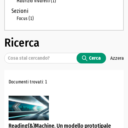
Maurizio Vivarelli
(1)
Sezioni
Focus
(1)
Ricerca
Cerca
Cerca
Azzera
Risultati di ricerca
Documenti trovati: 1
Reading(&)Machine. Un modello prototipale