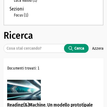
Luca Vassio
(1)
Sezioni
Focus
(1)
Ricerca
Cerca
Cerca
Azzera
Risultati di ricerca
Documenti trovati: 1
Reading(&)Machine. Un modello prototipale