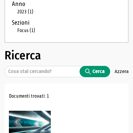
Anno
2023
(1)
Sezioni
Focus
(1)
Ricerca
Cerca
Cerca
Azzera
Risultati di ricerca
Documenti trovati: 1