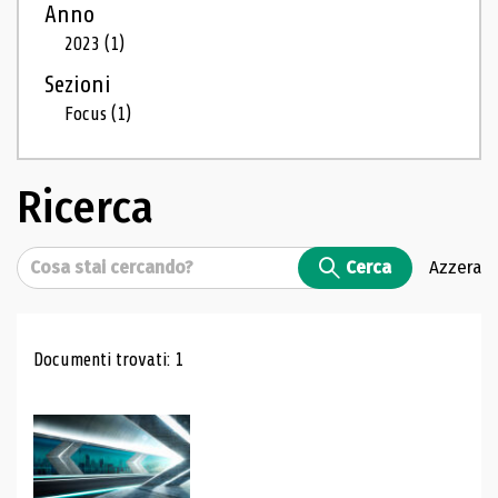
Anno
2023
(1)
Sezioni
Focus
(1)
Ricerca
Cerca
Cerca
Azzera
Risultati di ricerca
Documenti trovati: 1