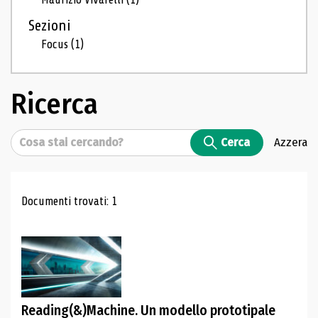
Sezioni
Focus
(1)
Ricerca
Cerca
Cerca
Azzera
Risultati di ricerca
Documenti trovati: 1
Reading(&)Machine. Un modello prototipale