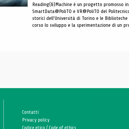
Reading(&)Machine è un progetto promosso in c
SmartData@PoliTO e VR@PoliTO del Politecnico d
storici dell’Università di Torino e le Bibliotech
corso lo sviluppo e la sperimentazione di un pro
Contatti
Privacy policy
Codice etico
/
Code of ethics