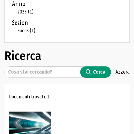
Anno
2023
(1)
Sezioni
Focus
(1)
Ricerca
Cerca
Cerca
Azzera
Risultati di ricerca
Documenti trovati: 1