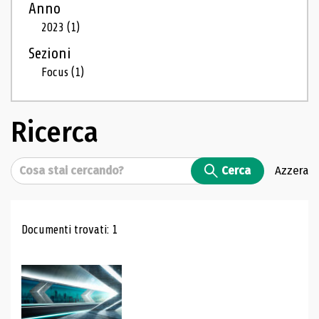
Anno
2023
(1)
Sezioni
Focus
(1)
Ricerca
Cerca
Cerca
Azzera
Risultati di ricerca
Documenti trovati: 1