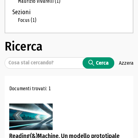
Maurizio Vivarelli
(1)
Sezioni
Focus
(1)
Ricerca
Cerca
Cerca
Azzera
Risultati di ricerca
Documenti trovati: 1
Reading(&)Machine. Un modello prototipale