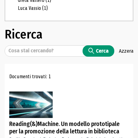
Greta Vallero
(1)
Luca Vassio
(1)
Ricerca
Cerca
Cerca
Azzera
Risultati di ricerca
Documenti trovati: 1
Reading(&)Machine. Un modello prototipale
per la promozione della lettura in biblioteca