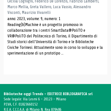
Cecilia Cognigni, Federico De Lorenzis, Fabrizio Lamberti,
Marco Mellia, Greta Vallero, Luca Vassio, Alessandro
Visconti, Maurizio Vivarelli
anno: 2023, volume: 9, numero: 1
Reading(&)Machine è un progetto promosso in
collaborazione tra i centri SmartData@PoliTO e
VR@PoliTO del Politecnico di Torino, il Dipartimento di
Studi storici dell’Università di Torino e le Biblioteche
Civiche Torinesi. Attualmente sono in corso lo sviluppo e la
sperimentazione di un prototipo ...
Biblioteche oggi Trends - EDITRICE BIBLIOGRAFICA srl
Sede legale: Via Lesmi 6 - 20123 - Milano
P.IVA, C.F. 01823660152
R.E.A. C.C.I.A.A. di Milano N. Rea 878486