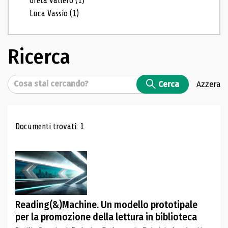
Greta Vallero
(1)
Luca Vassio
(1)
Ricerca
Cerca
Cerca
Azzera
Risultati di ricerca
Documenti trovati: 1
Reading(&)Machine. Un modello prototipale
per la promozione della lettura in biblioteca