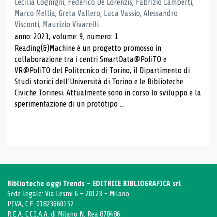
Cecilia Cognigni, Federico De Lorenzis, Fabrizio Lamberti,
Marco Mellia, Greta Vallero, Luca Vassio, Alessandro
Visconti, Maurizio Vivarelli
anno: 2023, volume: 9, numero: 1
Reading(&)Machine è un progetto promosso in
collaborazione tra i centri SmartData@PoliTO e
VR@PoliTO del Politecnico di Torino, il Dipartimento di
Studi storici dell’Università di Torino e le Biblioteche
Civiche Torinesi. Attualmente sono in corso lo sviluppo e la
sperimentazione di un prototipo ...
Biblioteche oggi Trends - EDITRICE BIBLIOGRAFICA srl
Sede legale: Via Lesmi 6 - 20123 - Milano
P.IVA, C.F. 01823660152
R.E.A. C.C.I.A.A. di Milano N. Rea 878486