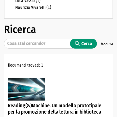
Luca Vassio
(1)
Maurizio Vivarelli
(1)
Ricerca
Cerca
Cerca
Azzera
Risultati di ricerca
Documenti trovati: 1
Reading(&)Machine. Un modello prototipale
per la promozione della lettura in biblioteca