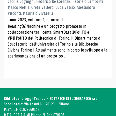
Cecilia Cognigni, Federico De Lorenzis, Fabrizio Lamberti,
Marco Mellia, Greta Vallero, Luca Vassio, Alessandro
Visconti, Maurizio Vivarelli
anno: 2023, volume: 9, numero: 1
Reading(&)Machine è un progetto promosso in
collaborazione tra i centri SmartData@PoliTO e
VR@PoliTO del Politecnico di Torino, il Dipartimento di
Studi storici dell’Università di Torino e le Biblioteche
Civiche Torinesi. Attualmente sono in corso lo sviluppo e la
sperimentazione di un prototipo ...
Biblioteche oggi Trends - EDITRICE BIBLIOGRAFICA srl
Sede legale: Via Lesmi 6 - 20123 - Milano
P.IVA, C.F. 01823660152
R.E.A. C.C.I.A.A. di Milano N. Rea 878486