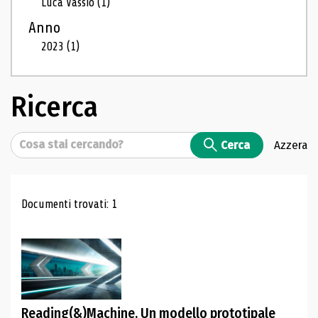
Luca Vassio
(1)
Anno
2023
(1)
Ricerca
Cerca
Cerca
Azzera
Risultati di ricerca
Documenti trovati: 1
Reading(&)Machine. Un modello prototipale