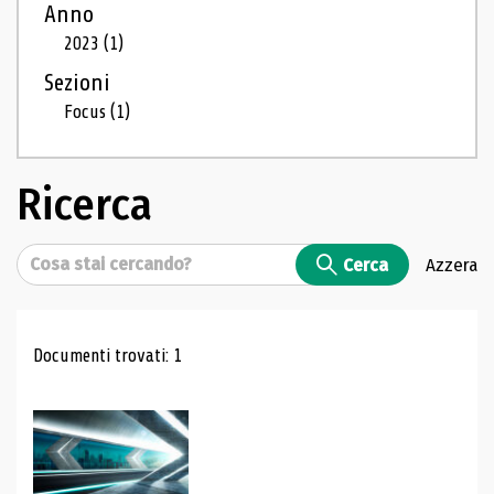
Anno
2023
(1)
Sezioni
Focus
(1)
Ricerca
Cerca
Cerca
Azzera
Risultati di ricerca
Documenti trovati: 1