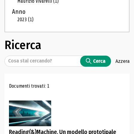
Maurizio Vivarelli
(1)
Anno
2023
(1)
Ricerca
Cerca
Cerca
Azzera
Risultati di ricerca
Documenti trovati: 1
Reading(&)Machine. Un modello prototipale