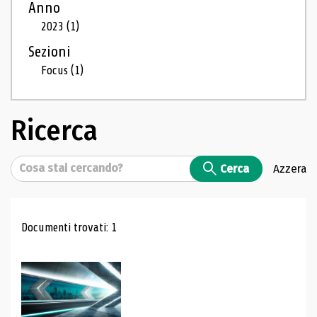
Anno
2023
(1)
Sezioni
Focus
(1)
Ricerca
Cerca
Cerca
Azzera
Risultati di ricerca
Documenti trovati: 1