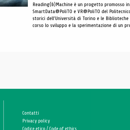
Reading(&)Machine è un progetto promosso in c
SmartData@PoliTO e VR@PoliTO del Politecnico d
storici dell’Università di Torino e le Bibliotech
corso lo sviluppo e la sperimentazione di un pro
Contatti
Privacy policy
Codice etico
/
Code of ethics