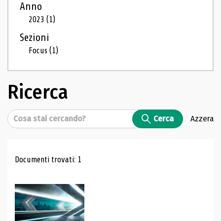
Anno
2023
(1)
Sezioni
Focus
(1)
Ricerca
Cerca
Cerca
Azzera
Risultati di ricerca
Documenti trovati: 1