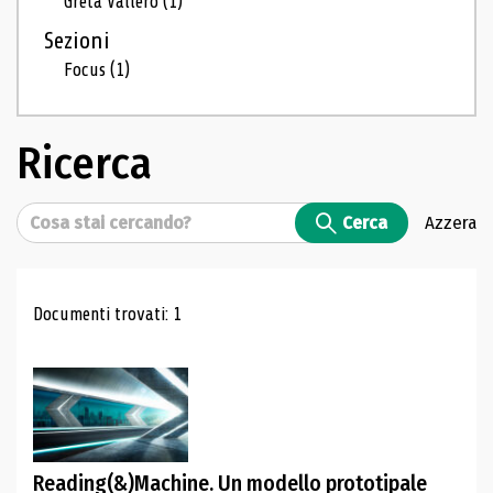
Greta Vallero
(1)
Sezioni
Focus
(1)
Ricerca
Cerca
Cerca
Azzera
Risultati di ricerca
Documenti trovati: 1
Reading(&)Machine. Un modello prototipale