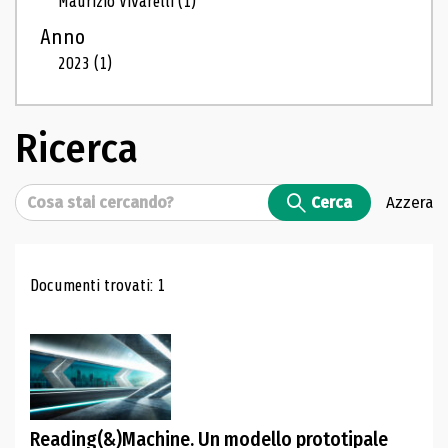
Maurizio Vivarelli
(1)
Anno
2023
(1)
Ricerca
Cerca
Cerca
Azzera
Risultati di ricerca
Documenti trovati: 1
Reading(&)Machine. Un modello prototipale