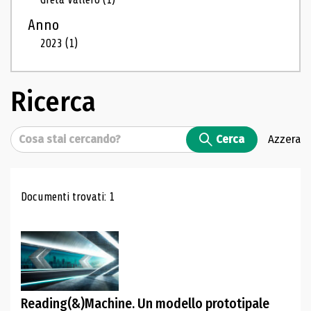
Anno
2023
(1)
Ricerca
Cerca
Cerca
Azzera
Risultati di ricerca
Documenti trovati: 1
Reading(&)Machine. Un modello prototipale