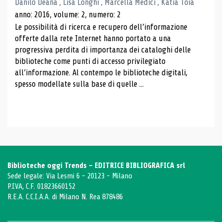
Danilo Deana , Lisa Longhi , Marcella Medici , Katia Toia
anno: 2016, volume: 2, numero: 2
Le possibilità di ricerca e recupero dell’informazione
offerte dalla rete Internet hanno portato a una
progressiva perdita di importanza dei cataloghi delle
biblioteche come punti di accesso privilegiato
all’informazione. Al contempo le biblioteche digitali,
spesso modellate sulla base di quelle ...
Biblioteche oggi Trends - EDITRICE BIBLIOGRAFICA srl
Sede legale: Via Lesmi 6 - 20123 - Milano
P.IVA, C.F. 01823660152
R.E.A. C.C.I.A.A. di Milano N. Rea 878486