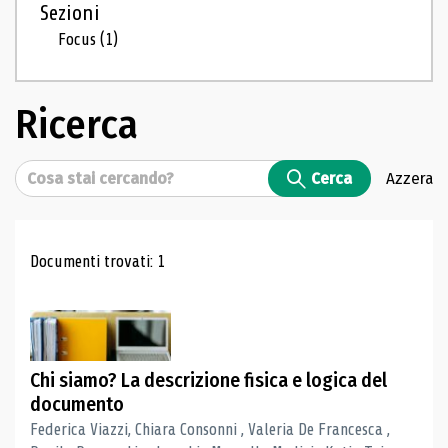
Sezioni
Focus
(1)
Ricerca
Cerca
Cerca
Azzera
Risultati di ricerca
Documenti trovati: 1
Chi siamo? La descrizione fisica e logica del
documento
Federica Viazzi, Chiara Consonni , Valeria De Francesca ,