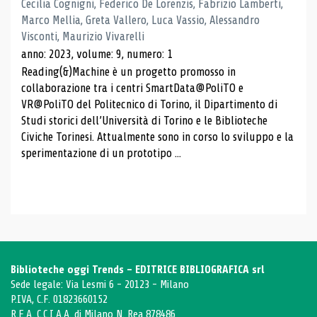
Cecilia Cognigni, Federico De Lorenzis, Fabrizio Lamberti,
Marco Mellia, Greta Vallero, Luca Vassio, Alessandro
Visconti, Maurizio Vivarelli
anno: 2023, volume: 9, numero: 1
Reading(&)Machine è un progetto promosso in
collaborazione tra i centri SmartData@PoliTO e
VR@PoliTO del Politecnico di Torino, il Dipartimento di
Studi storici dell’Università di Torino e le Biblioteche
Civiche Torinesi. Attualmente sono in corso lo sviluppo e la
sperimentazione di un prototipo ...
Biblioteche oggi Trends - EDITRICE BIBLIOGRAFICA srl
Sede legale: Via Lesmi 6 - 20123 - Milano
P.IVA, C.F. 01823660152
R.E.A. C.C.I.A.A. di Milano N. Rea 878486