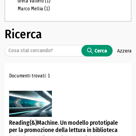
Greta Vallero
(1)
Marco Mellia
(1)
Ricerca
Cerca
Cerca
Azzera
Risultati di ricerca
Documenti trovati: 1
Reading(&)Machine. Un modello prototipale
per la promozione della lettura in biblioteca