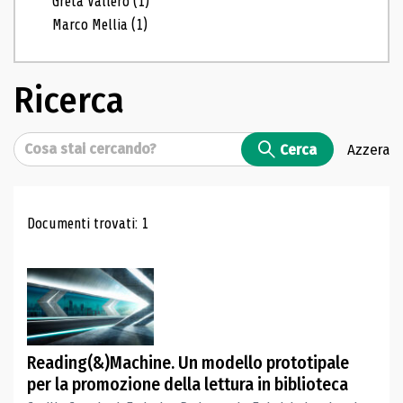
Greta Vallero
(1)
Marco Mellia
(1)
Ricerca
Cerca
Cerca
Azzera
Risultati di ricerca
Documenti trovati: 1
Reading(&)Machine. Un modello prototipale
per la promozione della lettura in biblioteca