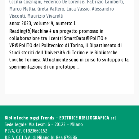
Cecilia Cognigni, Federico De Lorenzis, Fabrizio Lamberti,
Marco Mellia, Greta Vallero, Luca Vassio, Alessandro
Visconti, Maurizio Vivarelli
anno: 2023, volume: 9, numero: 1
Reading(&)Machine è un progetto promosso in
collaborazione tra i centri SmartData@PoliTO e
VR@PoliTO del Politecnico di Torino, il Dipartimento di
Studi storici dell’Università di Torino e le Biblioteche
Civiche Torinesi. Attualmente sono in corso lo sviluppo e la
sperimentazione di un prototipo ...
Biblioteche oggi Trends - EDITRICE BIBLIOGRAFICA srl
Sede legale: Via Lesmi 6 - 20123 - Milano
P.IVA, C.F. 01823660152
R.E.A. C.C.I.A.A. di Milano N. Rea 878486