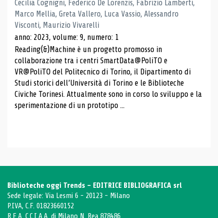
Cecilia Cognigni, Federico De Lorenzis, Fabrizio Lamberti,
Marco Mellia, Greta Vallero, Luca Vassio, Alessandro
Visconti, Maurizio Vivarelli
anno: 2023, volume: 9, numero: 1
Reading(&)Machine è un progetto promosso in
collaborazione tra i centri SmartData@PoliTO e
VR@PoliTO del Politecnico di Torino, il Dipartimento di
Studi storici dell’Università di Torino e le Biblioteche
Civiche Torinesi. Attualmente sono in corso lo sviluppo e la
sperimentazione di un prototipo ...
Biblioteche oggi Trends - EDITRICE BIBLIOGRAFICA srl
Sede legale: Via Lesmi 6 - 20123 - Milano
P.IVA, C.F. 01823660152
R.E.A. C.C.I.A.A. di Milano N. Rea 878486