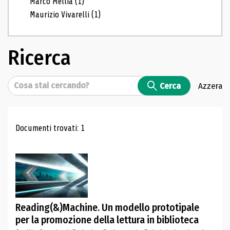
Marco Mellia
(1)
Maurizio Vivarelli
(1)
Ricerca
Cerca
Cerca
Azzera
Risultati di ricerca
Documenti trovati: 1
Reading(&)Machine. Un modello prototipale
per la promozione della lettura in biblioteca