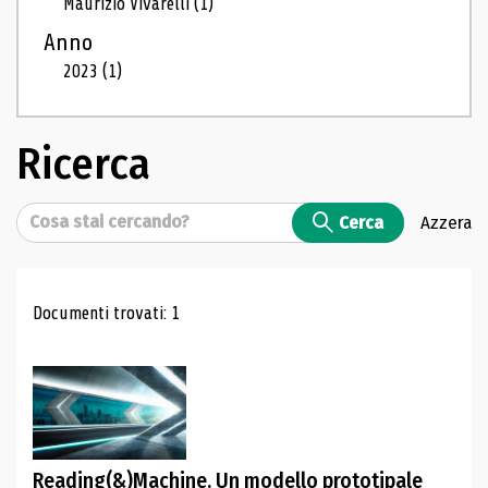
Maurizio Vivarelli
(1)
Anno
2023
(1)
Ricerca
Cerca
Cerca
Azzera
Risultati di ricerca
Documenti trovati: 1
Reading(&)Machine. Un modello prototipale