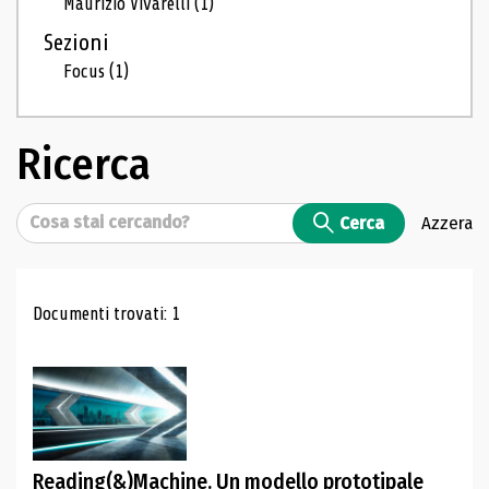
Maurizio Vivarelli
(1)
Sezioni
Focus
(1)
Ricerca
Cerca
Cerca
Azzera
Risultati di ricerca
Documenti trovati: 1
Reading(&)Machine. Un modello prototipale