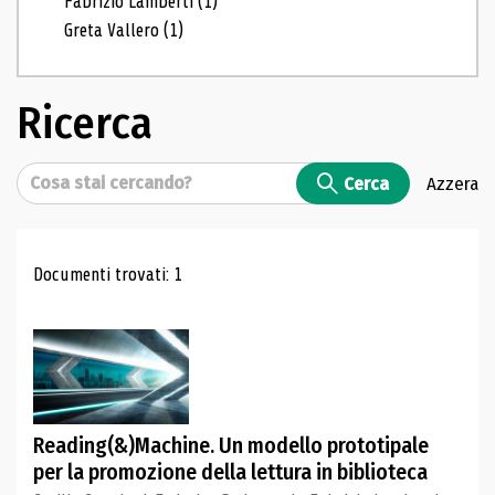
Fabrizio Lamberti
(1)
Greta Vallero
(1)
Ricerca
Cerca
Cerca
Azzera
Risultati di ricerca
Documenti trovati: 1
Reading(&)Machine. Un modello prototipale
per la promozione della lettura in biblioteca