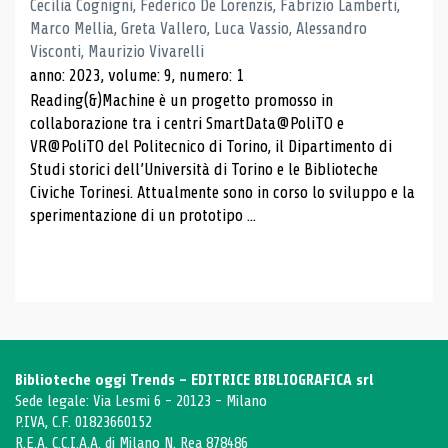
Cecilia Cognigni, Federico De Lorenzis, Fabrizio Lamberti,
Marco Mellia, Greta Vallero, Luca Vassio, Alessandro
Visconti, Maurizio Vivarelli
anno: 2023, volume: 9, numero: 1
Reading(&)Machine è un progetto promosso in
collaborazione tra i centri SmartData@PoliTO e
VR@PoliTO del Politecnico di Torino, il Dipartimento di
Studi storici dell’Università di Torino e le Biblioteche
Civiche Torinesi. Attualmente sono in corso lo sviluppo e la
sperimentazione di un prototipo ...
Biblioteche oggi Trends - EDITRICE BIBLIOGRAFICA srl
Sede legale: Via Lesmi 6 - 20123 - Milano
P.IVA, C.F. 01823660152
R.E.A. C.C.I.A.A. di Milano N. Rea 878486