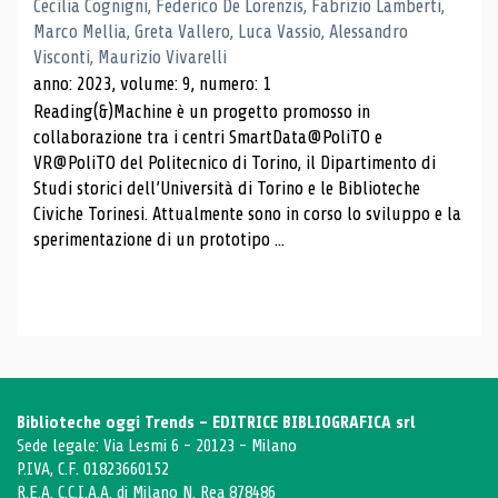
Cecilia Cognigni, Federico De Lorenzis, Fabrizio Lamberti,
Marco Mellia, Greta Vallero, Luca Vassio, Alessandro
Visconti, Maurizio Vivarelli
anno: 2023, volume: 9, numero: 1
Reading(&)Machine è un progetto promosso in
collaborazione tra i centri SmartData@PoliTO e
VR@PoliTO del Politecnico di Torino, il Dipartimento di
Studi storici dell’Università di Torino e le Biblioteche
Civiche Torinesi. Attualmente sono in corso lo sviluppo e la
sperimentazione di un prototipo ...
Biblioteche oggi Trends - EDITRICE BIBLIOGRAFICA srl
Sede legale: Via Lesmi 6 - 20123 - Milano
P.IVA, C.F. 01823660152
R.E.A. C.C.I.A.A. di Milano N. Rea 878486