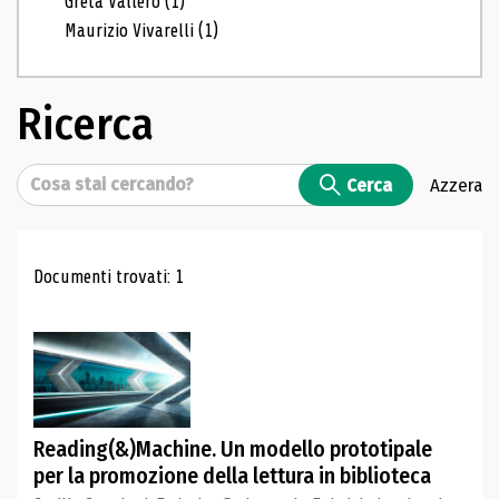
Greta Vallero
(1)
Maurizio Vivarelli
(1)
Ricerca
Cerca
Cerca
Azzera
Risultati di ricerca
Documenti trovati: 1
Reading(&)Machine. Un modello prototipale
per la promozione della lettura in biblioteca