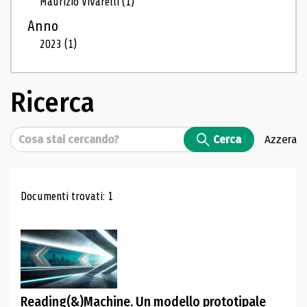
Maurizio Vivarelli
(1)
Anno
2023
(1)
Ricerca
Cerca
Cerca
Azzera
Risultati di ricerca
Documenti trovati: 1
Reading(&)Machine. Un modello prototipale