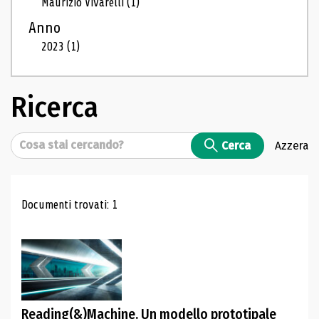
Maurizio Vivarelli
(1)
Anno
2023
(1)
Ricerca
Cerca
Cerca
Azzera
Risultati di ricerca
Documenti trovati: 1
Reading(&)Machine. Un modello prototipale