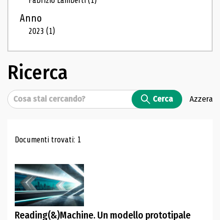
Fabrizio Lamberti
(1)
Anno
2023
(1)
Ricerca
Cerca
Cerca
Azzera
Risultati di ricerca
Documenti trovati: 1
Reading(&)Machine. Un modello prototipale