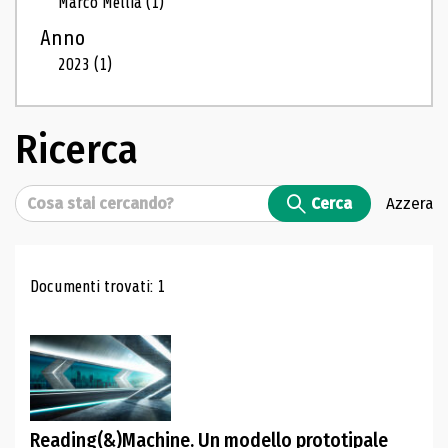
Marco Mellia
(1)
Anno
2023
(1)
Ricerca
Cerca
Cerca
Azzera
Risultati di ricerca
Documenti trovati: 1
Reading(&)Machine. Un modello prototipale